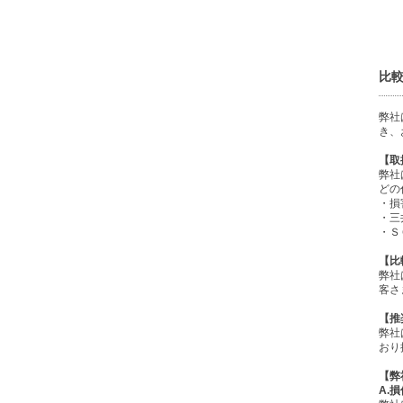
比
弊社
き、
【取
弊社
どの
・損
・三
・Ｓ
【比
弊社
客さ
【推
弊社
おり
【弊
A.