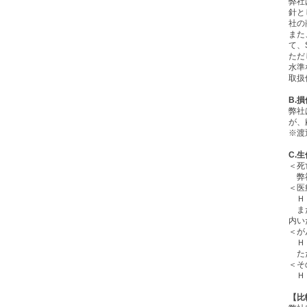
弊社
針と
社の
また
て、
ただ
水準
取扱
B.
弊社
が、
※渡
C.
＜死
弊社
＜医
ＨＬ
また
内い
＜が
ＨＬ
ただ
＜そ
ＨＬ
【比