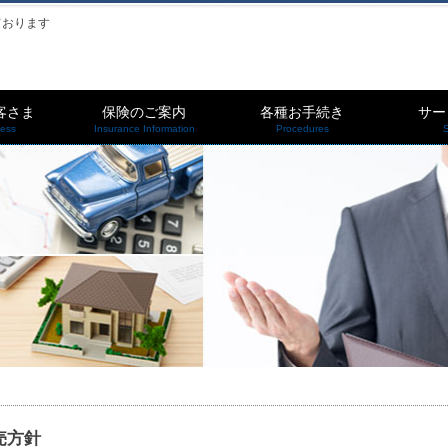
ております
客さま
保険のご案内
各種お手続き
サー
ness
Insurance Information
Procedures
S
売方針