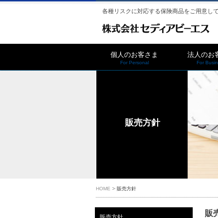
各種リスクに対応する保険商品をご用意し
個人のお客さま
法人のお
For Personal
For Busi
販売方針
HOME
販売方針
販
販売方針