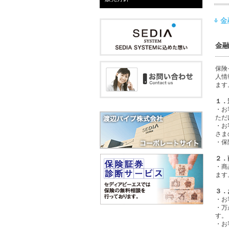
金
金
保険
人情
ます
１．
・お
ただ
・お
さま
・保
２．
・商
ます
３．
・お
・万
す。
・お