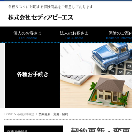
各種リスクに対応する保険商品をご用意しております
個人のお客さま
法人のお客さま
保険のご案
For Personal
For Business
Insurance Informat
各種お手続き
HOME
各種お手続き
契約更新・変更・解約
契約更新・変更
各種お手続き