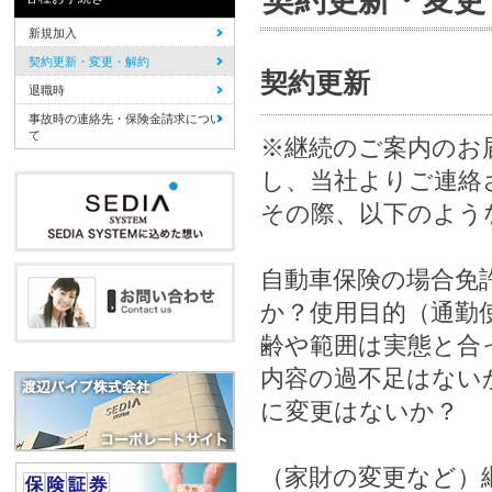
新規加入
契約更新・変更・解約
契約更新
退職時
事故時の連絡先・保険金請求につい
て
※継続のご案内のお
し、当社よりご連絡
その際、以下のよう
自動車保険の場合免
か？使用目的（通勤
齢や範囲は実態と合
内容の過不足はない
に変更はないか？
（家財の変更など）