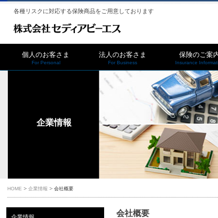
各種リスクに対応する保険商品をご用意しております
個人のお客さま
法人のお客さま
保険のご案
For Personal
For Business
Insurance Informat
企業情報
HOME
企業情報
会社概要
会社概要
企業情報