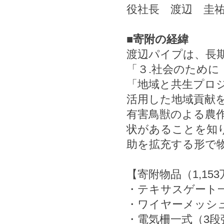
役社長 渡辺 圭
■寄附の経緯
渡辺パイプは、長期
「３.社会のために
「地域と共生プロ
活用した地域貢献
有害鳥獣のよる農
状があることを知
助を拡充する形で
【寄附物品（1,1
・テキサスゲート一式（
・ワイヤーメッシュ柵
・電気柵一式（3段張