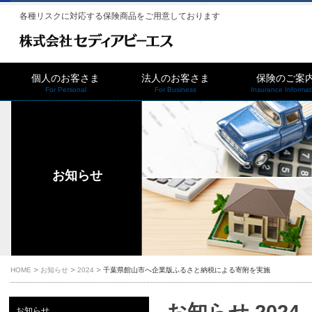
各種リスクに対応する保険商品をご用意しております
個人のお客さま
法人のお客さま
保険のご案
For Personal
For Business
Insurance Informat
お知らせ
HOME
お知らせ
2024
千葉県館山市へ企業版ふるさと納税による寄附を実施
お知らせ 2024
お知らせ